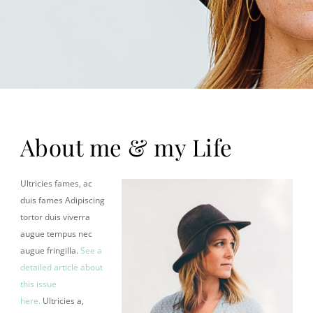
About me & my Life
Ultricies fames, ac
duis fames Adipiscing
tortor duis viverra
augue tempus nec
augue fringilla.
See a
detailed article about
this issue
here.
Ultricies a,