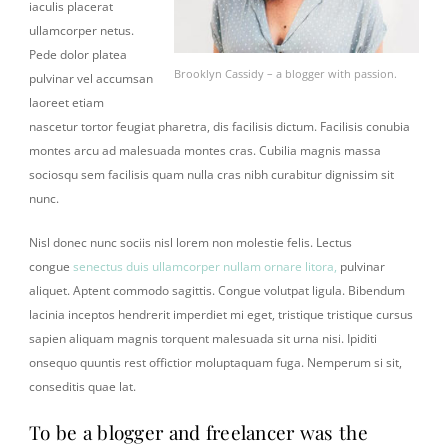
iaculis placerat
ullamcorper netus.
Pede dolor platea
Brooklyn Cassidy – a blogger with passion.
pulvinar vel accumsan
laoreet etiam
nascetur tortor feugiat pharetra, dis facilisis dictum. Facilisis conubia
montes arcu ad malesuada montes cras. Cubilia magnis massa
sociosqu sem facilisis quam nulla cras nibh curabitur dignissim sit
nunc.
Nisl donec nunc sociis nisl lorem non molestie felis. Lectus
congue
senectus duis ullamcorper nullam ornare litora,
pulvinar
aliquet. Aptent commodo sagittis. Congue volutpat ligula. Bibendum
lacinia inceptos hendrerit imperdiet mi eget, tristique tristique cursus
sapien aliquam magnis torquent malesuada sit urna nisi. Ipiditi
onsequo quuntis rest offictior moluptaquam fuga. Nemperum si sit,
conseditis quae lat.
To be a blogger and freelancer was the