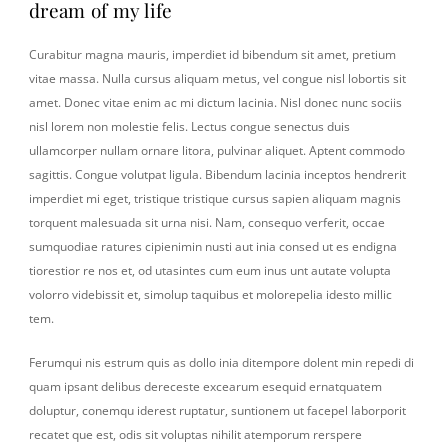
dream of my life
Curabitur magna mauris, imperdiet id bibendum sit amet, pretium
vitae massa. Nulla cursus aliquam metus, vel congue nisl lobortis sit
amet. Donec vitae enim ac mi dictum lacinia. Nisl donec nunc sociis
nisl lorem non molestie felis. Lectus congue senectus duis
ullamcorper nullam ornare litora, pulvinar aliquet. Aptent commodo
sagittis. Congue volutpat ligula. Bibendum lacinia inceptos hendrerit
imperdiet mi eget, tristique tristique cursus sapien aliquam magnis
torquent malesuada sit urna nisi. Nam, consequo verferit, occae
sumquodiae ratures cipienimin nusti aut inia consed ut es endigna
tiorestior re nos et, od utasintes cum eum inus unt autate volupta
volorro videbissit et, simolup taquibus et molorepelia idesto millic
tem.
Ferumqui nis estrum quis as dollo inia ditempore dolent min repedi di
quam ipsant delibus dereceste excearum esequid ernatquatem
doluptur, conemqu iderest ruptatur, suntionem ut facepel laborporit
recatet que est, odis sit voluptas nihilit atemporum rerspere